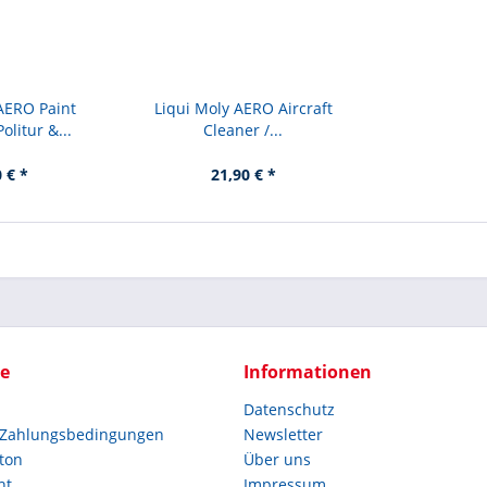
AERO Paint
Liqui Moly AERO Aircraft
olitur &...
Cleaner /...
 € *
21,90 € *
ce
Informationen
Datenschutz
 Zahlungsbedingungen
Newsletter
ton
Über uns
ht
Impressum